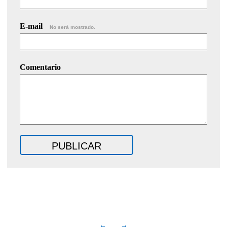
E-mail
No será mostrado.
Comentario
←
→